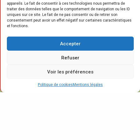
appareils. Le fait de consentir à ces technologies nous permettra de
traiter des données telles que le comportement de navigation ou les ID
uniques sur ce site. Le fait de ne pas consentir ou de retirer son
consentement peut avoir un effet négatif sur certaines caractéristiques
et fonctions.
L
e nouvel ensemble formé par les deux
éco-organismes ambitionne de se
Accepter
positionner sur les cinq catégories
Refuser
couvertes* par le nouveau règlement
européen “Batteries” et de développer «
une
Voir les préférences
filière élargie, innovante et encore plus
performante
». La finalisation de la transaction
Politique de cookies
Mentions légales
devrait intervenir en juin 2024, après obtention
des autorisations règlementaires et la tenue
des assemblées générales d’actionnaires.
Hasard du calendrier, qui en dit long sur les
évolutions du recyclage, de la réparation et du