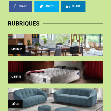
SHARE
TWEET
SHARE
RUBRIQUES
MEUBLE
LITERIE
SIÈGE