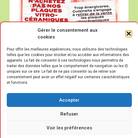
Gérer le consentement aux
cookies
Pour offrir les meilleures expériences, nous utilisons des technologies
telles que les cookies pour stocker et/ou accéder aux informations des
appareils. Le fait de consentir à ces technologies nous permettra de
traiter des données telles que le comportement de navigation ou les ID
uniques sur ce site. Le fait de ne pas consentir ou de retirer son
consentement peut avoir un effet négatif sur certaines caractéristiques
et fonctions.
L’
enseigne Cuisinella a décidé de
purement et simplement retirer de
Accepter
la vente les plaques
Refuser
vitrocéramiques, reconnues comme étant
plus énergivores et plus polluantes que des
Voir les préférences
plaques à induction. À la clé de cette