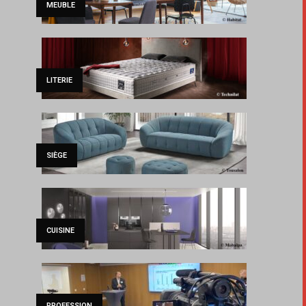
MEUBLE
LITERIE
SIÈGE
CUISINE
PROFESSION