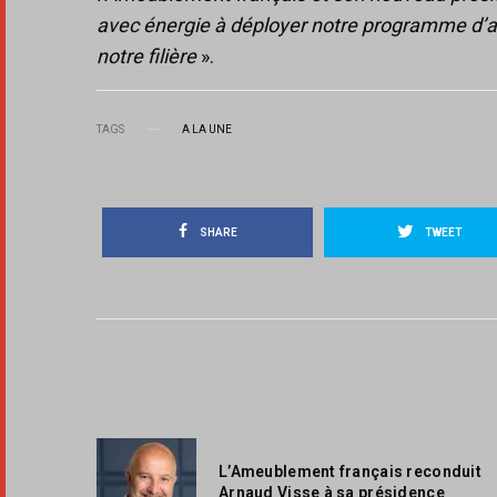
avec énergie à déployer notre programme d’ac
notre filière
».
TAGS
A LA UNE
SHARE
TWEET
L’Ameublement français reconduit
Arnaud Visse à sa présidence