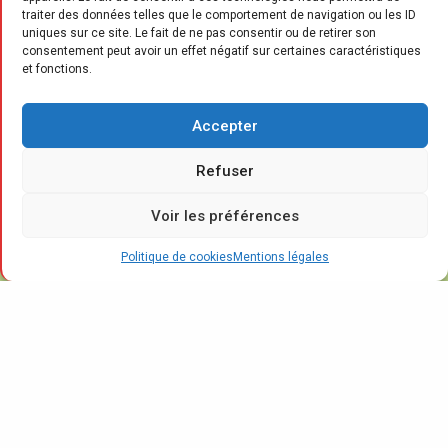
traiter des données telles que le comportement de navigation ou les ID
uniques sur ce site. Le fait de ne pas consentir ou de retirer son
P
consentement peut avoir un effet négatif sur certaines caractéristiques
our la nouvelle division hexagonale
et fonctions.
du fabricant allemand spécialiste du
froid, cette initiative stratégique est
Accepter
l’occasion d’aller à la rencontre de ses
distributeurs et de ses clients, sur le terrain,
Refuser
afin de leur présenter ses dernières
Voir les préférences
innovations. Grâce à ce roadshow, intitulé
“Road to Freshness”, qui a débuté le 25 avril
Politique de cookies
Mentions légales
dernier à Strasbourg (67) et s’achèvera fin juin
prochain, le camion Liebherr aura traversé 19
villes.
Après le franc succès remporté début 2023
par le même genre de tournées en Autriche et
en Europe de l’Est, la division “Liebherr