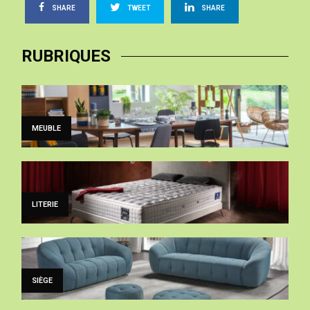
SHARE
TWEET
SHARE
RUBRIQUES
MEUBLE
LITERIE
SIÈGE