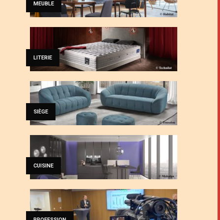
MEUBLE
LITERIE
SIÈGE
CUISINE
PROFESSION