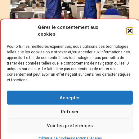
Gérer le consentement aux
cookies
Pour offrir les meilleures expériences, nous utilisons des technologies
telles que les cookies pour stocker et/ou accéder aux informations des
appareils. Le fait de consentir à ces technologies nous permettra de
traiter des données telles que le comportement de navigation ou les ID
uniques sur ce site. Le fait de ne pas consentir ou de retirer son
D
consentement peut avoir un effet négatif sur certaines caractéristiques
er
u 1
septembre 2023 au 31 août
et fonctions.
2024, le Danois Jysk a réalisé un
chiffre d’affaires de 41,4 milliards de
Accepter
couronnes danoises (5,6 milliards d’euros),
soit une hausse de 7,6 %. Au cours de ce
Refuser
même exercice 2023/2024, l’enseigne à la tête
Voir les préférences
d’oie a poursuivi son expansion et a annoncé
son intention d’ouvrir ses premiers magasins
Politique de cookies
Mentions légales