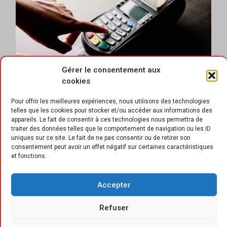
Gérer le consentement aux
cookies
Pour offrir les meilleures expériences, nous utilisons des technologies
telles que les cookies pour stocker et/ou accéder aux informations des
appareils. Le fait de consentir à ces technologies nous permettra de
traiter des données telles que le comportement de navigation ou les ID
uniques sur ce site. Le fait de ne pas consentir ou de retirer son
L
consentement peut avoir un effet négatif sur certaines caractéristiques
es enseignes du commerce spécialisé,
et fonctions.
principalement non-alimentaires, ont
été impactées par la baisse du “reste
Accepter
disponible” dans le budget des ménages,
fortement touchés par les hausses des prix de
Refuser
l’alimentaire. Une situation qui, par ailleurs, a