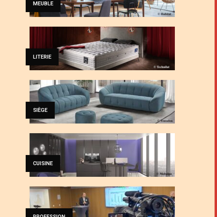
MEUBLE
LITERIE
SIÈGE
CUISINE
PROFESSION