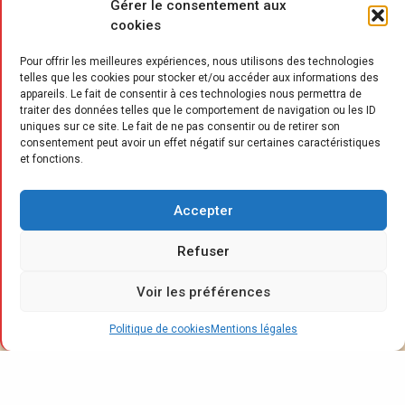
Gérer le consentement aux
cookies
Pour offrir les meilleures expériences, nous utilisons des technologies
telles que les cookies pour stocker et/ou accéder aux informations des
appareils. Le fait de consentir à ces technologies nous permettra de
traiter des données telles que le comportement de navigation ou les ID
uniques sur ce site. Le fait de ne pas consentir ou de retirer son
consentement peut avoir un effet négatif sur certaines caractéristiques
et fonctions.
R
ehau, spécialiste de la transformation
des polymères et fournisseur leader
Accepter
de composants pour l’industrie du
Refuser
meuble, veut, au-delà de son cœur de
métier (les bandes de chant “Raukantex”),
Voir les préférences
accompagner les professionnels du meuble au
plus près de leurs attentes, tant en matière de
Politique de cookies
Mentions légales
tendances décoratives que de montée en
gamme.