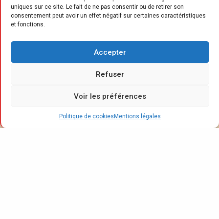
uniques sur ce site. Le fait de ne pas consentir ou de retirer son
consentement peut avoir un effet négatif sur certaines caractéristiques
et fonctions.
VOIR LA GALERIE
Accepter
Refuser
À
la clé de cette collaboration inédite :
Voir les préférences
trois pièces emblématiques (une
table, un buffet, un canapé), qui
Politique de cookies
Mentions légales
reflètent de façon plus ou moins affirmée la
célèbre esthétique “facettée” de l’artiste
(vulgarisée par son fameux gorille “Kong”).
Cette association créative marque une
nouvelle étape pour XXL Maison, dont les
dirigeants affirment leur volonté d’imposer la
marque sur le marché du mobilier premium et