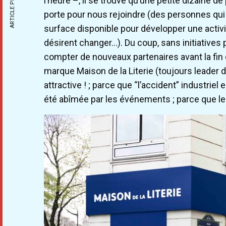
ARTICLE PRÉCÉDENT
l’heure –, il se trouve qu’une petite dizaine 
porte pour nous rejoindre (des personnes qu
surface disponible pour développer une activit
désirent changer…). Du coup, sans initiatives 
compter de nouveaux partenaires avant la fin d
marque Maison de la Literie (toujours leade
attractive ! ; parce que “l’accident” industrie
été abîmée par les événements ; parce que le s