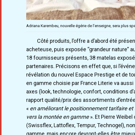
Adriana Karembeu, nouvelle égérie de l’enseigne, sera plus s
Côté produits, l’offre a d’abord été prés
acheteuse, puis exposée “grandeur nature” a
18 fournisseurs présents, 38 matelas exposés
partenaires. Précisons en effet que, si l’évé
révélation du nouvel Espace Prestige et de t
en gamme choisie par France Literie va aussi s
axes (look, technologie, confort, conditions d’
rapport qualité/prix des assortiments d’entr
«
en améliorant le positionnement tarifaire e
vers la montée en gamme
». Et Pierre Weibe
(Swissflex, Lattoflex, Tempur, Technogel), no
gamme, mais encore devront-elles être mieux