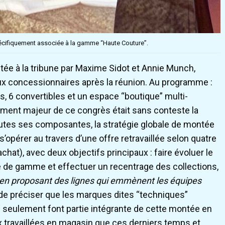
pécifiquement associée à la gamme “Haute Couture”.
entée à la tribune par Maxime Sidot et Annie Munch,
ux concessionnaires après la réunion. Au programme :
, 6 convertibles et un espace “boutique” multi-
nement majeur de ce congrès était sans conteste la
outes ses composantes, la stratégie globale de montée
’opérer au travers d’une offre retravaillée selon quatre
achat), avec deux objectifs principaux : faire évoluer le
ée de gamme et effectuer un recentrage des collections,
t en proposant des lignes qui emmènent les équipes
l de préciser que les marques dites “techniques”
n seulement font partie intégrante de cette montée en
 travaillées en magasin que ces derniers temps et