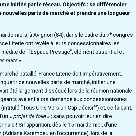
e initiée par le réseau. Objectifs : se différencier
 de nouvelles parts de marché et prendre une longueur
e
ai derniers, à Avignon (84), dans le cadre du 7
congrès
nce Literie ont révélé à leurs concessionnaires les
t inédite de “l’Espace Prestige”, élément essentiel et
os nuits
».
n marché bataillé, France Literie doit impérativement,
nquérir de nouvelles parts de marché, initier une
it été largement disséqué lors de la
réunion nationale
geants avaient alors demandé aux concessionnaires
ntitulé “Tous Unis Vers un Cap Décisif”) et, ce faisant,
d’un «
projet de folie
» ; sans pouvoir leur en dire
is ! Si l’apparition, dès le 15 mai dernier, d’une
 (Adriana Karembeu en l’occurrence), lors de la