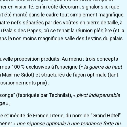
er en visibilité. Enfin côté décorum, signalons ici que
t été monté dans le cadre tout simplement magnifique
tre nefs séparées par des voûtes en pierre de taille, à
alais des Papes, où se tenait la réunion plénière (et la
dans la non moins magnifique salle des festins du palais
ouvelle proposition produits. Au menu : trois concepts
mmes 100 % exclusives à l’enseigne («
la guerre du haut
ra Maxime Sidot) et structurés de façon optimale (tant
ositionnements prix) :
songe” (fabriquée par Technilat), «
pivot indispensable
ige
» ;
ve et inédite de France Literie, du nom de “Grand Hôtel”
amener «
une réponse optimale à une tendance forte du