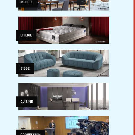
MEUBLE
LITERIE
SIÈGE
CUISINE
PROFESSION