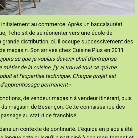
s initialement au commerce. Après un baccalauréat
e, il choisit de se réorienter vers une école de
 grande distribution, où il occupe successivement des
r de magasin. Son arrivée chez Cuisine Plus en 2011
ujours su que je voulais devenir chef d’entreprise
,
 métier de la cuisine, j’y ai trouvé tout ce qui me
oduit et l’expertise technique. Chaque projet est
er d’apprentissage permanent
».
fonctions, de vendeur magasin à vendeur itinérant, puis
tion du magasin de Besançon. Cette connaissance des
n passage au statut de franchisé.
 dans un contexte de continuité. L’équipe en place a été
e longue date puisqu’il a participé à son recrutement et