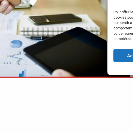
Pour offrir 
cookies pou
consentir à
comportemen
ou de retir
caractéristi
Ac
e et incertaine que nous traversons, l’augmentation
s de vente en franchise (entre autres indicateurs à