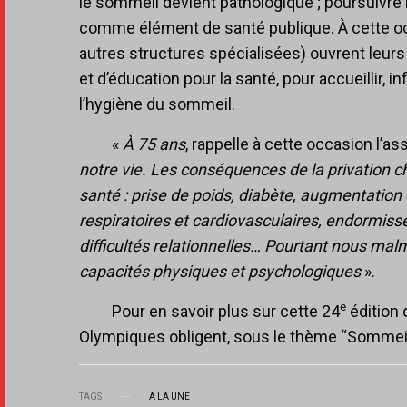
le sommeil devient pathologique ; poursuivr
comme élément de santé publique. À cette o
autres structures spécialisées) ouvrent leurs
et d’éducation pour la santé, pour accueillir, i
l’hygiène du sommeil.
«
À 75 ans
, rappelle à cette occasion l’as
notre vie. Les conséquences de la privation 
santé : prise de poids, diabète, augmentation 
respiratoires et cardiovasculaires, endormiss
difficultés relationnelles… Pourtant nous m
capacités physiques et psychologiques
».
e
Pour en savoir plus sur cette 24
édition 
Olympiques obligent, sous le thème “Sommeil, 
TAGS
A LA UNE