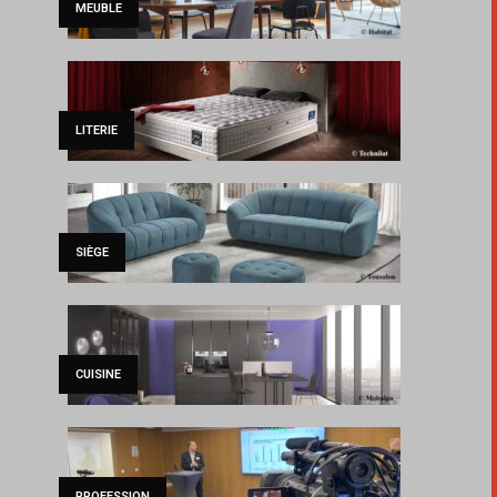
MEUBLE
LITERIE
SIÈGE
CUISINE
PROFESSION