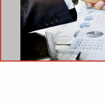
D
ans la période économique difficil
très importante du nombre de point