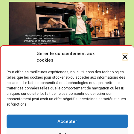
Gérer le consentement aux
cookies
Pour offrir les meilleures expériences, nous utilisons des technologies
telles que les cookies pour stocker et/ou accéder aux informations des
appareils. Le fait de consentir à ces technologies nous permettra de
traiter des données telles que le comportement de navigation ou les ID
uniques sur ce site. Le fait de ne pas consentir ou de retirer son
consentement peut avoir un effet négatif sur certaines caractéristiques
et fonctions.
C
uisines AvivA adopte une nouvelle
plate-forme de marque (portée par
Accepter
un nouveau logo) et une signature