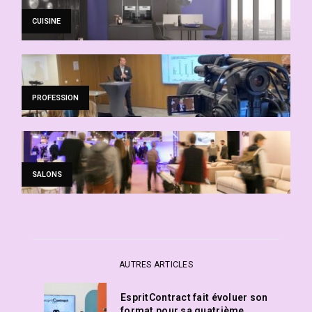
CUISINE
PROFESSION
SALONS
AUTRES ARTICLES
EspritContract fait évoluer son
format pour sa quatrième