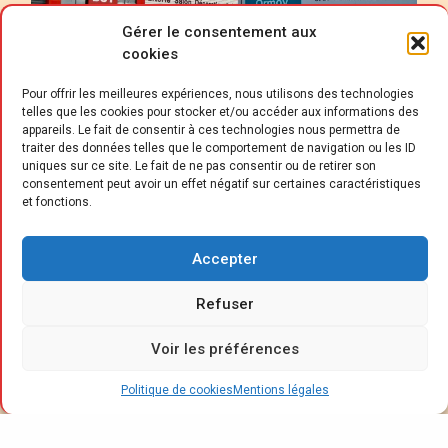
Gérer le consentement aux
cookies
Pour offrir les meilleures expériences, nous utilisons des technologies
telles que les cookies pour stocker et/ou accéder aux informations des
appareils. Le fait de consentir à ces technologies nous permettra de
traiter des données telles que le comportement de navigation ou les ID
uniques sur ce site. Le fait de ne pas consentir ou de retirer son
consentement peut avoir un effet négatif sur certaines caractéristiques
et fonctions.
B
ut a ouvert le 18 février 2026 une unité
franchisée à Ormoy, dans l’Essonne,
Accepter
première implantation de l’année pour
Refuser
l’enseigne. D’une surface de vente de
2
2
1 695 m
adossée à un dépôt de 968 m
, ce
Voir les préférences
site porte à deux le nombre de magasins du
réseau dans le département. Cette ouverture
Politique de cookies
Mentions légales
s’inscrit dans la stratégie de maillage