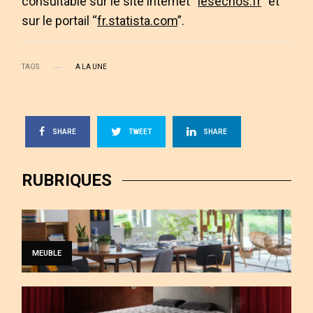
consultable sur le site internet “
lesechos.fr
” et
sur le portail “
fr.statista.com
”.
TAGS
A LA UNE
SHARE
TWEET
SHARE
RUBRIQUES
MEUBLE