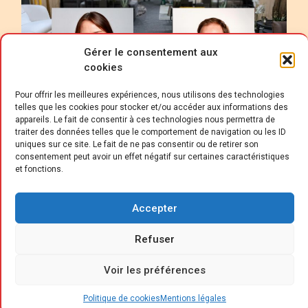
Gérer le consentement aux
cookies
Pour offrir les meilleures expériences, nous utilisons des technologies
telles que les cookies pour stocker et/ou accéder aux informations des
appareils. Le fait de consentir à ces technologies nous permettra de
traiter des données telles que le comportement de navigation ou les ID
uniques sur ce site. Le fait de ne pas consentir ou de retirer son
consentement peut avoir un effet négatif sur certaines caractéristiques
et fonctions.
B
énédicte Jeanneau (nouvelle
directrice générale opérationnelle) et
Accepter
Simon Denecker (nouveau directeur
Refuser
des achats), rejoignent l’équipe UCEM. La
direction du groupe se dit convaincue que ces
Voir les préférences
deux experts apporteront une contribution
significative à la coopérative et joueront un
Politique de cookies
Mentions légales