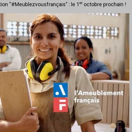
er
ation “#Meublezvousfrançais” : le 1
octobre prochain !