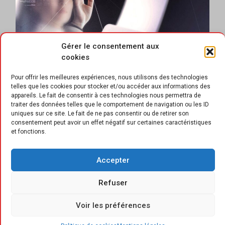
Gérer le consentement aux
cookies
Pour offrir les meilleures expériences, nous utilisons des technologies
telles que les cookies pour stocker et/ou accéder aux informations des
appareils. Le fait de consentir à ces technologies nous permettra de
traiter des données telles que le comportement de navigation ou les ID
uniques sur ce site. Le fait de ne pas consentir ou de retirer son
consentement peut avoir un effet négatif sur certaines caractéristiques
et fonctions.
E
ntre autres révolutions, les experts de
l’Echangeur BNP Paribas Personal
Accepter
Finance estiment que le magasin se
Refuser
transforme en média à part entière. «
Les
prémices d’un commerce mêlant mondes
Voir les préférences
virtuels et réels commencent à émerger
,