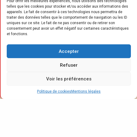
Pour offrir les meilleures expériences, nous utilisons des technologies
telles que les cookies pour stocker et/ou accéder aux informations des
appareils. Le fait de consentir à ces technologies nous permettra de
traiter des données telles que le comportement de navigation ou les ID
uniques sur ce site. Le fait de ne pas consentir ou de retirer son
L
consentement peut avoir un effet négatif sur certaines caractéristiques
a direction de l’enseigne Story a
et fonctions.
profité du congrès annuel qu’elle a
organisé au Puy du Fou début
Accepter
septembre, pour dévoiler les grandes lignes
de ses projets 2025, au premier rang desquels
Refuser
l’évolution annoncée du concept de magasin
Voir les préférences
avec, à la clé, des transformations prévues
dès le début de l’année prochaine. Objectif :
Politique de cookies
Mentions légales
moderniser l’expérience client et s’adapter
aux tendances les plus récentes du marché.
Du 4 au 6 septembre dernier, l’enseigne
spécialiste du mobilier contemporain et