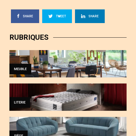
SHARE
TWEET
SHARE
RUBRIQUES
MEUBLE
LITERIE
SIÈGE