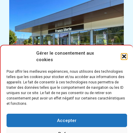
Gérer le consentement aux
cookies
Pour offrir les meilleures expériences, nous utilisons des technologies
telles que les cookies pour stocker et/ou accéder aux informations des
appareils. Le fait de consentir à ces technologies nous permettra de
traiter des données telles que le comportement de navigation ou les ID
C
uniques sur ce site. Le fait de ne pas consentir ou de retirer son
e sont trois associés de longue date
consentement peut avoir un effet négatif sur certaines caractéristiques
(Saïd Allouza, Franck Tosseri et
et fonctions.
Julien Rota), qui portent ce nouveau
2
Accepter
point de vente de quelque 220 m
, implanté
sur la commune de La Cluse-et-Mijoux (25), à