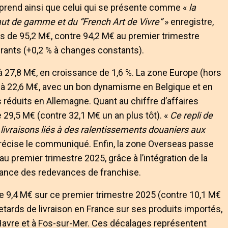
pprend ainsi que celui qui se présente comme «
la
aut de gamme et du “French Art de Vivre”
» enregistre,
es de 95,2 M€, contre 94,2 M€ au premier trimestre
rants (+0,2 % à changes constants).
t à 27,8 M€, en croissance de 1,6 %. La zone Europe (hors
r, à 22,6 M€, avec un bon dynamisme en Belgique et en
réduits en Allemagne. Quant au chiffre d’affaires
e 29,5 M€ (contre 32,1 M€ un an plus tôt). «
Ce repli de
 livraisons liés à des ralentissements douaniers aux
précise le communiqué. Enfin, la zone Overseas passe
u premier trimestre 2025, grâce à l’intégration de la
ssance des redevances de franchise.
 de 9,4 M€ sur ce premier trimestre 2025 (contre 10,1 M€
etards de livraison en France sur ses produits importés,
 Havre et à Fos-sur-Mer. Ces décalages représentent