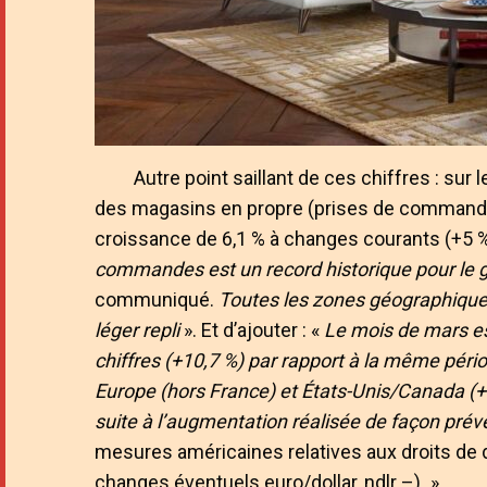
Autre point saillant de ces chiffres : sur
des magasins en propre (prises de commandes
croissance de 6,1 % à changes courants (+5 
commandes est un record historique pour le g
communiqué.
Toutes les zones géographiques 
léger repli
». Et d’ajouter : «
Le mois de mars es
chiffres (+10,7 %) par rapport à la même péri
Europe (hors France) et États-Unis/Canada (+1
suite à l’augmentation réalisée de façon prév
mesures américaines relatives aux droits de 
changes éventuels euro/dollar, ndlr –)
.
»