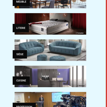
MEUBLE
LITERIE
SIÈGE
CUISINE
PROFESSION