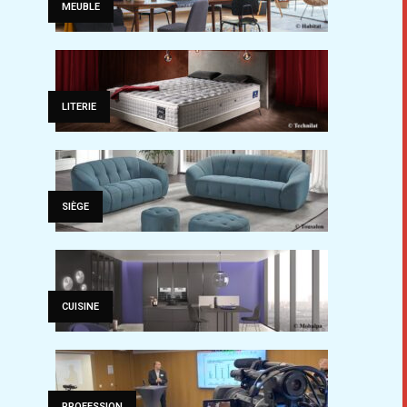
MEUBLE
LITERIE
SIÈGE
CUISINE
PROFESSION