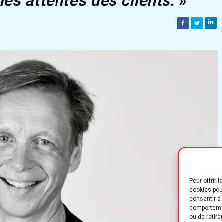
es attentes des clients.
»
Pour offrir 
cookies pou
consentir à
comportemen
ou de retir