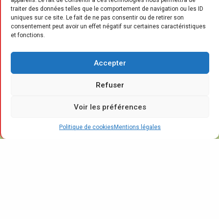
appareils. Le fait de consentir à ces technologies nous permettra de
traiter des données telles que le comportement de navigation ou les ID
uniques sur ce site. Le fait de ne pas consentir ou de retirer son
consentement peut avoir un effet négatif sur certaines caractéristiques
et fonctions.
E
«
n rejoignant les nombreuses
Accepter
enseignes de cuisines déjà adhérentes
Refuser
de la CNEF
, souligne la direction de la
confédération,
Veneta Cucine apporte un
Voir les préférences
soutien précieux aux nombreuses actions
Politique de cookies
Mentions légales
engagées par la CNEF au profit des cuisinistes.
Au travers de son adhésion, cette enseigne
confirme également ses ambitions
nationales
».
La CNEF (Confédération nationale de
l’équipement du foyer), la FNAEM (Fédération