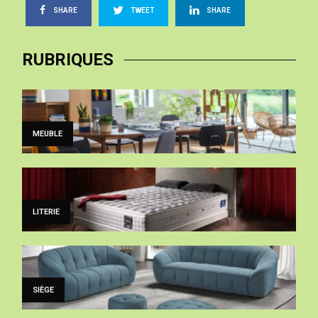
SHARE
TWEET
SHARE
RUBRIQUES
MEUBLE
LITERIE
SIÈGE