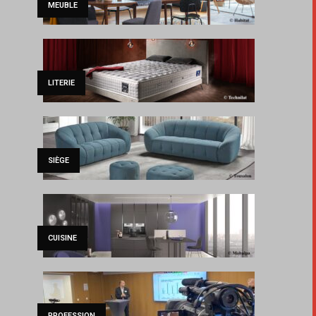
MEUBLE
LITERIE
SIÈGE
CUISINE
PROFESSION