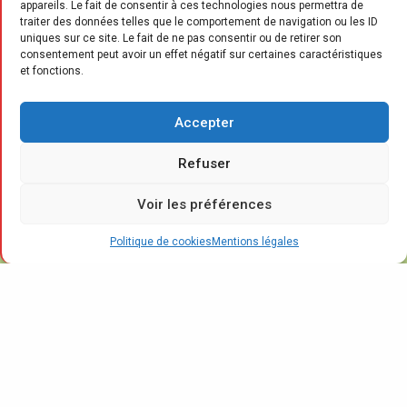
appareils. Le fait de consentir à ces technologies nous permettra de
traiter des données telles que le comportement de navigation ou les ID
uniques sur ce site. Le fait de ne pas consentir ou de retirer son
consentement peut avoir un effet négatif sur certaines caractéristiques
et fonctions.
L
es nouveaux espaces thématiques
d’Antibes et de Menton permettent au
Accepter
distributeur omnicanal de présenter
Refuser
son offre de cuisines sur mesure au sein de
ses magasins phares de la Côte d’Azur, ceci
Voir les préférences
via un aménagement dédié, qui allie cuisines à
proprement parler et produits
Politique de cookies
Mentions légales
électroménagers. L’ouverture de ces deux
espaces concrétise, s’il en était besoin, la
volonté d’Ubaldi de s’imposer comme un
acteur majeur sur ce segment du marché du
meuble.