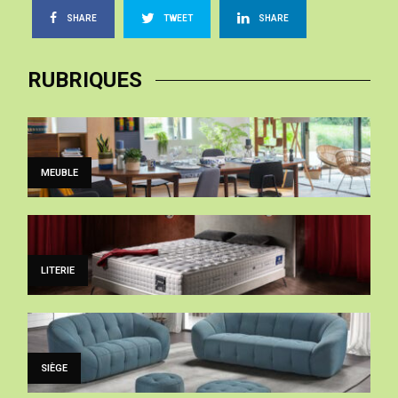
SHARE
TWEET
SHARE
RUBRIQUES
MEUBLE
LITERIE
SIÈGE