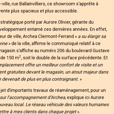
-ville, rue Ballainvilliers, ce showroom s’apprête à
vente plus spacieux et plus accessible.
tratégique porté par Aurore Olivier, gérante du
développement entamé ces dernières années. En effet,
œur de ville, Archea Clermont-Ferrand «
a su élargir sa
ronne
» de la ville, affirme le communiqué relatif à ce
e magasin s’affiche au numéro 206 du boulevard Gustave
2
 de 150 m
, soit le double de la surface précédente. Et
placement offre un meilleur confort de visite et un
ment gratuites devant le magasin, un atout majeur dans
e devenait de plus en plus contraignant.
»
’objet d’importants travaux de réaménagement, pour un
r sur l’accompagnement d’Archea
, explique ici Aurore
uveau local. Le réseau véhicule des valeurs humaines
ettre à mes clients dans chaque projet
».