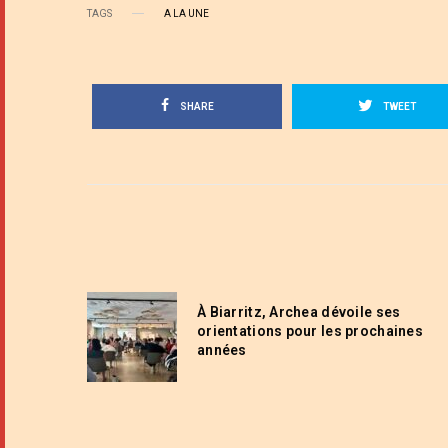
TAGS
A LA UNE
SHARE
TWEET
À Biarritz, Archea dévoile ses
orientations pour les prochaines
années