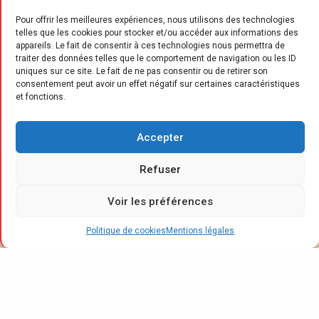
Pour offrir les meilleures expériences, nous utilisons des technologies
telles que les cookies pour stocker et/ou accéder aux informations des
appareils. Le fait de consentir à ces technologies nous permettra de
traiter des données telles que le comportement de navigation ou les ID
uniques sur ce site. Le fait de ne pas consentir ou de retirer son
consentement peut avoir un effet négatif sur certaines caractéristiques
et fonctions.
L
igne Roset et Cinna deviennent
partenaires d’izidore.com, le site
Accepter
spécialiste du mobilier de seconde
Refuser
main de marques. Dans ce cadre, les clients
des deux griffes du groupe Roset peuvent
Voir les préférences
désormais revendre leurs meubles en toute
confiance et en toute sécurité. Une nouvelle
Politique de cookies
Mentions légales
étape dans l’engagement en faveur de
l’économie circulaire du leader français dans
le secteur de l’édition, de la fabrication et de
la distribution de mobilier et d’accessoires.