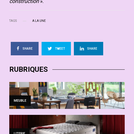
construction
».
TAGS
A LA UNE
SHARE
TWEET
SHARE
RUBRIQUES
MEUBLE
LITERIE