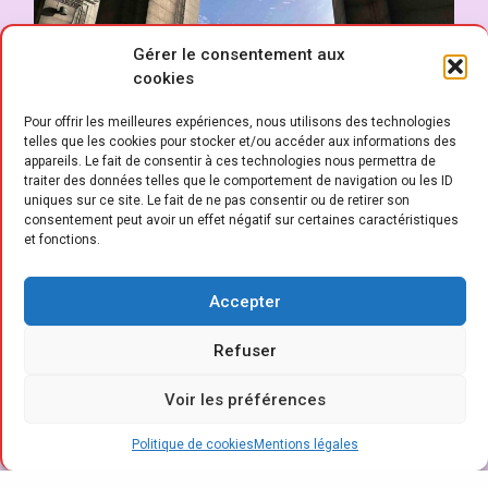
Gérer le consentement aux
cookies
Pour offrir les meilleures expériences, nous utilisons des technologies
telles que les cookies pour stocker et/ou accéder aux informations des
appareils. Le fait de consentir à ces technologies nous permettra de
traiter des données telles que le comportement de navigation ou les ID
uniques sur ce site. Le fait de ne pas consentir ou de retirer son
consentement peut avoir un effet négatif sur certaines caractéristiques
et fonctions.
D
ans un marché toujours tendu, le
Accepter
Salon du Meuble de Bruxelles 2025
Refuser
enregistre une légère baisse de son
visitorat, mais confirme un engagement
Voir les préférences
solide des professionnels présents et un
Politique de cookies
Mentions légales
retour tangible des marques nationales, sur
fond d’ancrage international préservé. Malgré