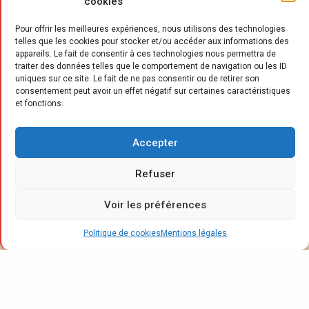
cookies
Pour offrir les meilleures expériences, nous utilisons des technologies
telles que les cookies pour stocker et/ou accéder aux informations des
appareils. Le fait de consentir à ces technologies nous permettra de
traiter des données telles que le comportement de navigation ou les ID
uniques sur ce site. Le fait de ne pas consentir ou de retirer son
consentement peut avoir un effet négatif sur certaines caractéristiques
et fonctions.
H
abitat a fait le choix de s’associer à
l’enseigne d’origine bordelaise
Accepter
“Fabrique de Styles” pour déployer
Refuser
des corners exclusifs dans vingt-quatre
boutiques en France. À la clé : une sélection
Voir les préférences
de mobilier mêlant pièces iconiques et
nouveautés de la marque, à retrouver au sein
Politique de cookies
Mentions légales
de l’espace “meubles” de ces points de vente.
Objectif : renforcer “en direct” le lien de la
marque Habitat avec ses clients fidèles, en