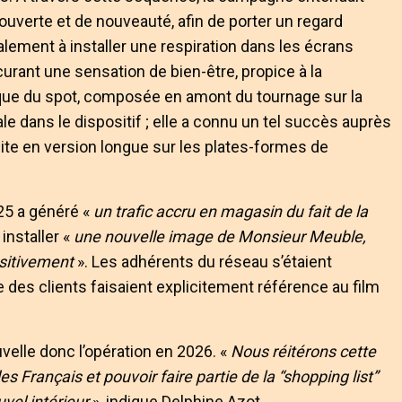
ouverte et de nouveauté, afin de porter un regard
alement à installer une respiration dans les écrans
ocurant une sensation de bien-être, propice à la
ique du spot, composée en amont du tournage sur la
e dans le dispositif ; elle a connu un tel succès auprès
suite en version longue sur les plates-formes de
25 a généré «
un trafic accru en magasin du fait de la
 installer «
une nouvelle image de Monsieur Meuble,
ositivement
». Les adhérents du réseau s’étaient
des clients faisaient explicitement référence au film
velle donc l’opération en 2026. «
Nous réitérons cette
es Français et pouvoir faire partie de la “shopping list”
vel intérieur
», indique Delphine Azot.