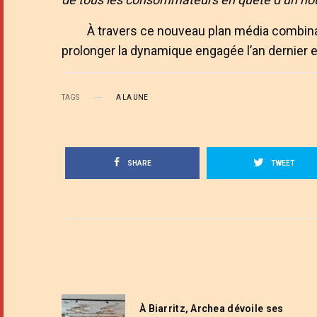
À travers ce nouveau plan média combinan
prolonger la dynamique engagée l’an dernier et
TAGS
A LA UNE
SHARE
TWEET
À Biarritz, Archea dévoile ses