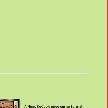
À Nice, SoCoo’c mise sur un format