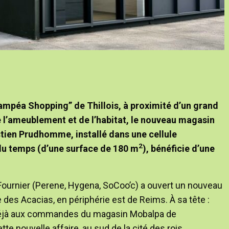
mpéa Shopping” de Thillois, à proximité d’un grand
’ameublement et de l’habitat, le nouveau magasin
tien Prudhomme, installé dans une cellule
2
du temps (d’une surface de 180 m
), bénéficie d’une
e Fournier (Perene, Hygena, SoCoo’c) a ouvert un nouveau
e des Acacias, en périphérie est de Reims. À sa tête :
déjà aux commandes du magasin Mobalpa de
te nouvelle affaire, au sud de la cité des rois.