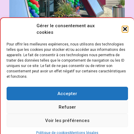
Gérer le consentement aux
cookies
Pour offrir les meilleures expériences, nous utilisons des technologies
telles que les cookies pour stocker et/ou accéder aux informations des
appareils. Le fait de consentir à ces technologies nous permettra de
traiter des données telles que le comportement de navigation ou les ID
uniques sur ce site. Le fait de ne pas consentir ou de retirer son
A
consentement peut avoir un effet négatif sur certaines caractéristiques
vec 73 pays, l’exposition a attiré
et fonctions.
encore plus de nations que les
années précédentes. Après
Accepter
l’Allemagne (avec un nombre accru de
visiteurs), les Pays-Bas, la France, la Belgique,
Refuser
l’Italie, la Suisse, l’Autriche et le Danemark,
Voir les préférences
ont été les pays les plus fortement
représentés. Dans l’ensemble, le nombre de
Politique de cookies
Mentions légales