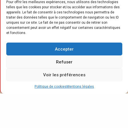
Pour offrir les meilleures expériences, nous utilisons des technologies
telles que les cookies pour stocker et/ou accéder aux informations des
appareils. Le fait de consentir à ces technologies nous permettra de
traiter des données telles que le comportement de navigation ou les ID
uniques sur ce site. Le fait de ne pas consentir ou de retirer son
consentement peut avoir un effet négatif sur certaines caractéristiques
et fonctions.
D
assault Systèmes a annoncé que le
Accepter
distributeur en ligne Sklum adoptait
Refuser
son configurateur 3D HomeByMe,
pour offrir à ses clients une expérience
Voir les préférences
d’achat immersive et personnalisable. L’outil
Politique de cookies
Mentions légales
permet aux clients de concevoir leurs meubles
en choisissant matériaux, couleurs et
dimensions, avec visualisation en temps réel
et prix actualisés. D’abord déployé sur les
canapés, armoires et salles de bains, il sera