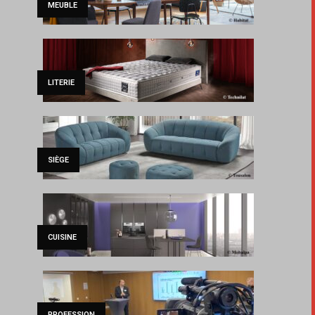
MEUBLE
LITERIE
SIÈGE
CUISINE
PROFESSION