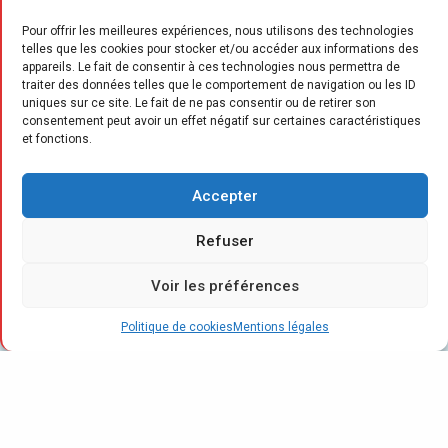
Pour offrir les meilleures expériences, nous utilisons des technologies
telles que les cookies pour stocker et/ou accéder aux informations des
appareils. Le fait de consentir à ces technologies nous permettra de
traiter des données telles que le comportement de navigation ou les ID
uniques sur ce site. Le fait de ne pas consentir ou de retirer son
consentement peut avoir un effet négatif sur certaines caractéristiques
M
et fonctions.
aison de la Literie a récemment
ouvert quatre magasins à Lille-
Accepter
Lesquin, Lyon, Orléans Nord-Saran
et Toulouse, en s’appuyant à la fois sur de
Refuser
nouveaux partenaires et sur des franchisés
Voir les préférences
déjà actifs au sein de son réseau. L’enseigne
poursuit également son développement à
Politique de cookies
Mentions légales
l’international, avec l’ouverture d’un point de
vente à Marrakech, sa nouvelle implantation
au Maroc.
Le réseau Maison de la Literie a multiplié les