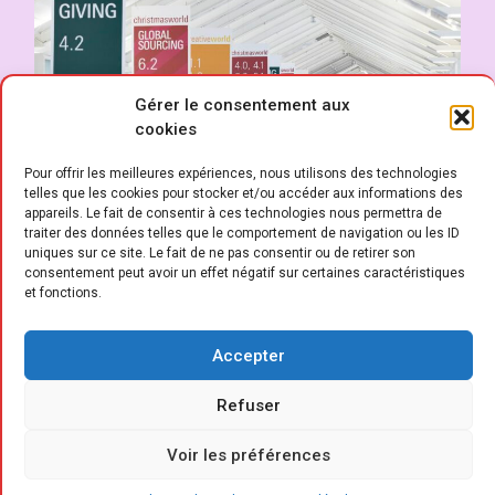
Gérer le consentement aux
cookies
Pour offrir les meilleures expériences, nous utilisons des technologies
telles que les cookies pour stocker et/ou accéder aux informations des
appareils. Le fait de consentir à ces technologies nous permettra de
traiter des données telles que le comportement de navigation ou les ID
uniques sur ce site. Le fait de ne pas consentir ou de retirer son
consentement peut avoir un effet négatif sur certaines caractéristiques
et fonctions.
D
u 6 au 10 février dernier, à Francfort,
Accepter
le trio d’événements Ambiente,
Refuser
Christmasworld et Creativeworld, a
rassemblé 4 636 exposants et 147 684
Voir les préférences
visiteurs issus de 170 pays, confirmant la