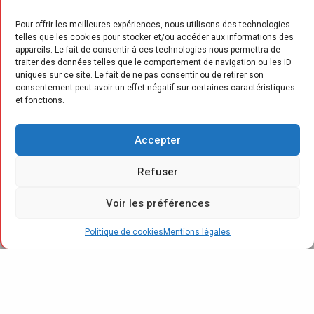
Pour offrir les meilleures expériences, nous utilisons des technologies
telles que les cookies pour stocker et/ou accéder aux informations des
appareils. Le fait de consentir à ces technologies nous permettra de
traiter des données telles que le comportement de navigation ou les ID
uniques sur ce site. Le fait de ne pas consentir ou de retirer son
L’
consentement peut avoir un effet négatif sur certaines caractéristiques
arrivée tardive du Black Friday, en
et fonctions.
toute fin de mois cette année, a eu
un impact manifeste dans les
Accepter
évolutions de la fréquentation des points de
vente : en baisse légère (de 0,3 %) sur les
Refuser
trente jours de novembre, son évolution a été
Voir les préférences
très négative sur les trois premières
semaines, avant de devenir très dynamique en
Politique de cookies
Mentions légales
toute fin de mois, à +11 % dans les centres
commerciaux et +20 % dans les centres-villes.
Selon les derniers chiffres révélés par