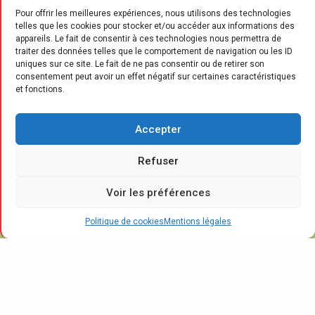
Pour offrir les meilleures expériences, nous utilisons des technologies
telles que les cookies pour stocker et/ou accéder aux informations des
appareils. Le fait de consentir à ces technologies nous permettra de
traiter des données telles que le comportement de navigation ou les ID
uniques sur ce site. Le fait de ne pas consentir ou de retirer son
L’
consentement peut avoir un effet négatif sur certaines caractéristiques
enseigne du groupe FBD annonce
et fonctions.
intensifier son développement en
région Sud, avec de nouveaux
Accepter
magasins dans plusieurs départements. Le
réseau a récemment inauguré trois nouveaux
Refuser
showrooms à Antibes (06) et à Pertuis (84),
Voir les préférences
ainsi qu’à Toulon (83), où le magasin existant
a déménagé pour gagner en visibilité et
Politique de cookies
Mentions légales
accessibilité. L’enseigne, qui totalise
désormais neuf unités en région Sud, a
également procédé à la rénovation complète
du magasin de La Ciotat (13).