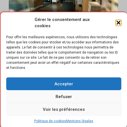
Gérer le consentement aux
cookies
Pour offrir les meilleures expériences, nous utilisons des technologies
telles que les cookies pour stocker et/ou accéder aux informations des
appareils. Le fait de consentir à ces technologies nous permettra de
traiter des données telles que le comportement de navigation ou les ID
uniques sur ce site. Le fait de ne pas consentir ou de retirer son
consentement peut avoir un effet négatif sur certaines caractéristiques
et fonctions.
D
ans un contexte on ne peut plus
compliqué, notamment du fait d’un
Accepter
marché de l’immobilier en berne, la
Refuser
baisse d’activité du marché du meuble sur
l’année 2024 (mesurée à -5,1 % en valeur tout
Voir les préférences
de même), reste limitée. Toutes les
catégories de produits ne sont cependant pas
Politique de cookies
Mentions légales