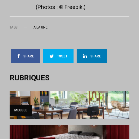
(Photos : © Freepik.)
TAGS
A LA UNE
SHARE
TWEET
SHARE
RUBRIQUES
MEUBLE