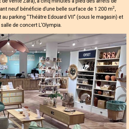
nt de vente Zara), à cinq minutes à pied des arrêts de
2
ant neuf bénéficie d’une belle surface de 1 200 m
,
t au parking “Théâtre Edouard VII” (sous le magasin) et
salle de concert L’Olympia.