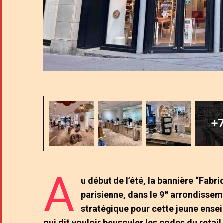
+
A
u début de l’été, la bannière “Fabri
e
parisienne, dans le 9
arrondisseme
stratégique pour cette jeune ensei
qui dit vouloir bousculer les codes du retai