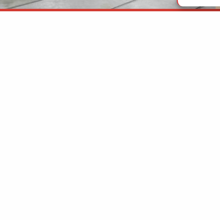
, le Pacte mondial de l’ONU – Réseau France,
i, dans les entreprises de toutes tailles et de tous
ans la démarche des ODD (Objectifs de
.
eloppement durable” (ODD), organisés par le “Pacte
eptembre dernier, lors d’une cérémonie organisée à la
 ceux qui l’ignoreraient, il faut savoir que ce “Pacte
 Nations Unies, offre à ses adhérents un cadre
se de 17 principes, issus des textes fondamentaux des
s humains, de droit du travail, d’environnement et de